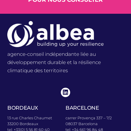
agence-conseil indépendante liée au
développement durable et la résilience
climatique des territoires
BORDEAUX
BARCELONE
13 rue Charles Chaumet
carrer Provença 337 – 7/2
33200 Bordeaux
08037 Barcelona
tel: +33(0) 5 56 81 60 40
tel: +34 661 96 84 48