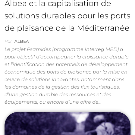
Albea et la capitalisation de
solutions durables pour les ports
de plaisance de la Méditerranée
Par
ALBEA
Le projet Psamides (programme Interreg MED) a
pour objectif d’accompagner la croissance durable
et l’identification des potentiels de développement
économique des ports de plaisance par la mise en
œuvre de solutions innovantes, notamment dans
les domaines de la gestion des flux touristiques,
d’une gestion durable des ressources et des
équipements, ou encore d’une offre de…