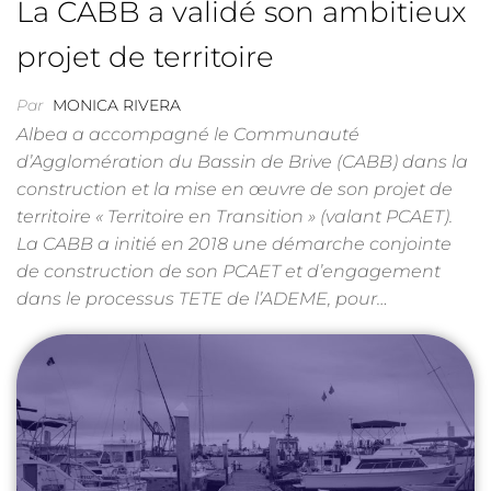
La CABB a validé son ambitieux
projet de territoire
Par
MONICA RIVERA
Albea a accompagné le Communauté
d’Agglomération du Bassin de Brive (CABB) dans la
construction et la mise en œuvre de son projet de
territoire « Territoire en Transition » (valant PCAET).
La CABB a initié en 2018 une démarche conjointe
de construction de son PCAET et d’engagement
dans le processus TETE de l’ADEME, pour…